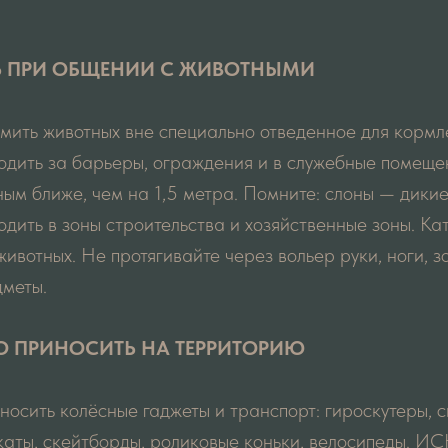
Ь ПРИ ОБЩЕНИИ С ЖИВОТНЫМИ
мить животных вне специально отведенное для кормл
одить за барьеры, ограждения и в служебные помеще
ным ближе, чем на 1,5 метра. Помните: слоны — дики
одить в зоны строительства и хозяйственные зоны. Ка
животных. Не протягивайте через вольер руки, ноги, з
дметы.
О ПРИНОСИТЬ НА ТЕРРИТОРИЮ
носить колёсные гаджеты и транспорт: гироскутеры, с
каты, скейтборды, роликовые коньки, велосипеды.