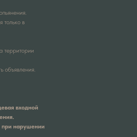
опьянения.
я только в
а территории
ть объявления.
девая входной
ения.
е при нарушении