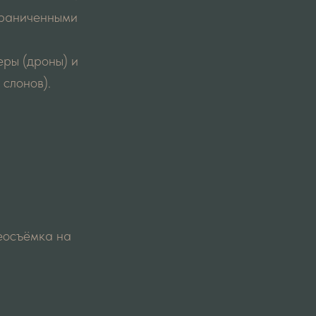
ограниченными
еры (дроны) и
слонов).
еосъёмка на