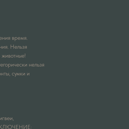
ения время.
ния. Нельзя
е животные!
тегорически нельзя
онты, сумки и
игвеи,
 ИСКЛЮЧЕНИЕ: