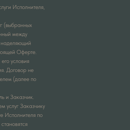
слуги Исполнителя,
уг (выбранных
енный между
, наделяющий
тоящей Оферте.
 его условия
я. Договор не
елем (далее по
ь и Заказчик.
ем услуг Заказчику
те Исполнителя по
г становятся