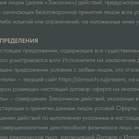
ия лицом (далее «Заказчик») действий, предусмотре
и означающих безоговорочное принятие лицом всех у
либо изъятий или ограничений, на изложенных ниже у
ОПРЕДЕЛЕНИЯ
настоящее предложение, содержащее все существенны
рого усматривается воля Исполнителя на заключение 
ящем предложении условиях с любым лицом, кто отзов
теля» – текущий сайт https://slonsochi.ru/present, на
ором размещен настоящий договор-оферта на оказани
ты» – совершение Заказчиком действий, указанных 
ьствующих о принятии данным лицом условий Оферты 
ршении действий по выполнению указанных в настоящ
 совершеннолетнее дееспособное физическое лицо, 
или юридическое лицо, заключивший Договор с Испо