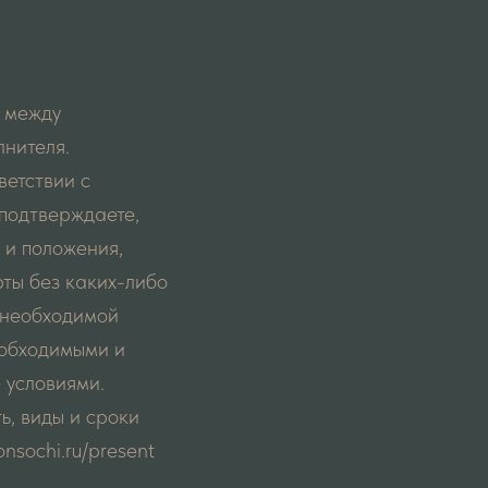
а между
лнителя.
ветствии с
подтверждаете,
 и положения,
ты без каких-либо
т необходимой
еобходимыми и
 условиями.
ь, виды и сроки
nsochi.ru/present