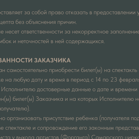
оставляет за собой право отказать в предоставлении 
цепта без объяснения причин.
не несет ответственности за некорректное заполнен
бок и неточностей в ней содержащихся.
ЯЗАННОСТИ ЗАКАЗЧИКА
зан самостоятельно приобрести билет(ы) на спектакль
 на любую дату и время в период с 14 по 23 февраля
 Исполнителю достоверные данные о дате и времени 
н(ы) билет(ы) Заказчика и на которых Исполнителю 
олучателю).
но организовать присутствие ребенка (получателя по
е спектакле и сопровождение его законным представ
тиста у выхода артистов (Форганга) Самарского цир