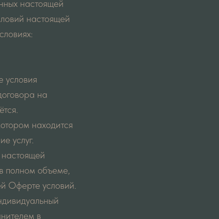
нных настоящей
словий настоящей
словиях:
е условия
договора на
ётся.
 котором находится
е услуг.
в настоящей
в полном объеме,
ей Оферте условий.
индивидуальный
лнителем в