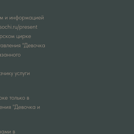
ром и информацией
ochi.ru/present
арском цирке
тавления "Девочка
азанного
чику услуги
ке только в
ения "Девочка и
нами в