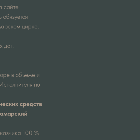
а сайте
ь обязуется
марском цирке,
х дат.
воре в объеме и
Исполнителя по
ческих средств
Самарский
Заказчика 100 %