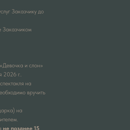
услуг Заказчику до
ие Заказчиком
 «Девочка и слон»
 2026 г..
спектакля на
необходимо вручить
дарка) на
ителем.
ка
не позднее 15