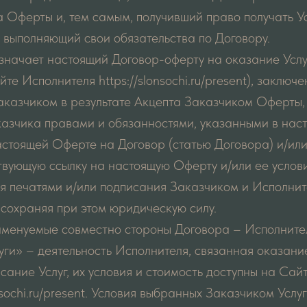
а Оферты и, тем самым, получивший право получать У
 выполняющий свои обязательства по Договору.
означает настоящий Договор-оферту на оказание Усл
те Исполнителя https://slonsochi.ru/present), заключ
аказчиком в результате Акцепта Заказчиком Оферты
казчика правами и обязанностями, указанными в нас
стоящей Оферте на Договор (статью Договора) и/или
твующую ссылку на настоящую Оферту и/или ее услови
я печатями и/или подписания Заказчиком и Исполнит
 сохраняя при этом юридическую силу.
именуемые совместно стороны Договора – Исполнител
слуги» – деятельность Исполнителя, связанная оказани
сание Услуг, их условия и стоимость доступны на Сай
nsochi.ru/present. Условия выбранных Заказчиком Услу