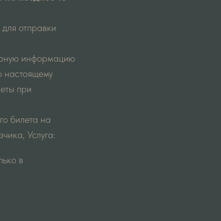
 для отправки
верную информацию
о настоящему
еты при
го билета на
чика, Услуга:
лько в