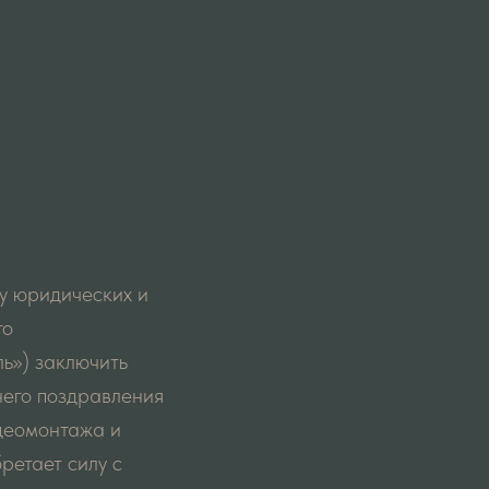
у юридических и
го
ь») заключить
него поздравления
идеомонтажа и
ретает силу с