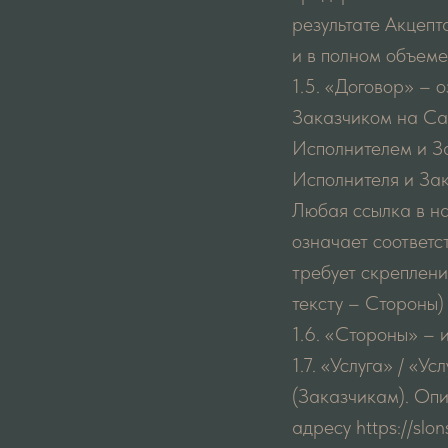
результате Акцепт
и в полном объеме
1.5. «Договор» – 
Заказчиком на Сай
Исполнителем и З
Исполнителя и За
Любая ссылка в на
означает соответс
требует скреплени
тексту – Стороны)
1.6. «Стороны» – 
1.7. «Услуга» / «У
(Заказчикам). Опи
адресу https://slo